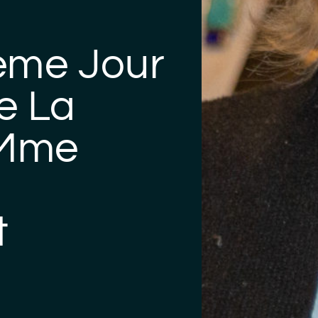
ème Jour
e La
 Mme
t