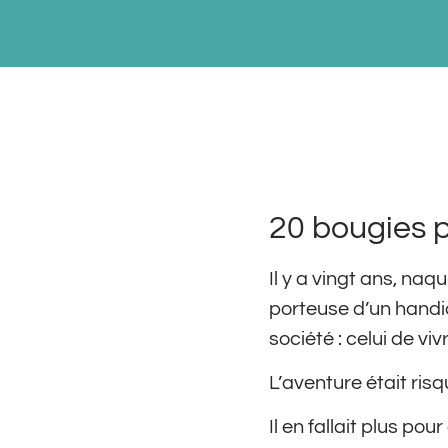
20 bougies p
Il y a vingt ans, naq
porteuse d’un handi
société : celui de vi
L’aventure était risq
Il en fallait plus p