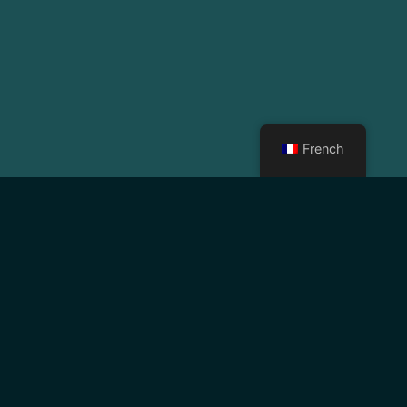
French
Nous sommes une organisation à but non lucratif
dédiée au soutien des personnes handicapées afin
qu'elles puissent vivre de manière autonome dans
notre communauté