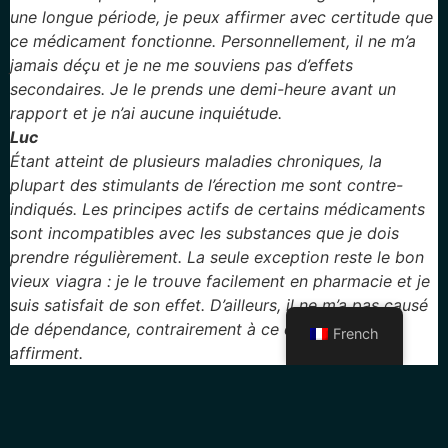
une longue période, je peux affirmer avec certitude que
ce médicament fonctionne. Personnellement, il ne m’a
jamais déçu et je ne me souviens pas d’effets
secondaires. Je le prends une demi-heure avant un
rapport et je n’ai aucune inquiétude.
Luc
Étant atteint de plusieurs maladies chroniques, la
plupart des stimulants de l’érection me sont contre-
indiqués. Les principes actifs de certains médicaments
sont incompatibles avec les substances que je dois
prendre régulièrement. La seule exception reste le bon
vieux viagra : je le trouve facilement en pharmacie et je
suis satisfait de son effet. D’ailleurs, il ne m’a pas causé
de dépendance, contrairement à ce que certains
French
affirment.
Julien
Le viagra semble aider, mais je ne peux pas dire que
l’effet est miraculeux. Je n’ai pas une confiance absolue